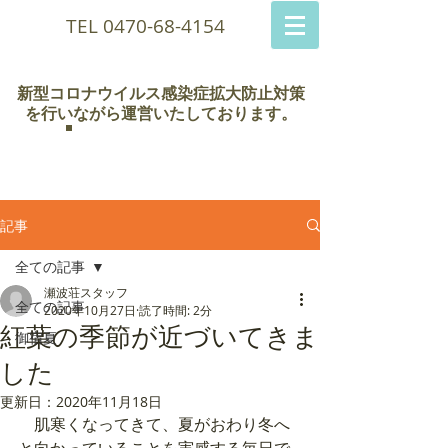
TEL
0470-68-4154
新型コロナウイルス感染症拡大防止対策
を行いながら運営いたしております。
瀬波荘
記事
全ての記事
瀬波荘スタッフ
全ての記事
2020年10月27日
読了時間: 2分
紅葉の季節が近づいてきま
御宿夏
した
更新日：
2020年11月18日
　肌寒くなってきて、夏がおわり冬へ